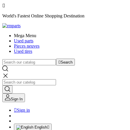

World's Fastest Online Shopping Destination
Mega Menu
Used parts
Pieces neuves
Used tires

Search
Sign In

Sign in
English
