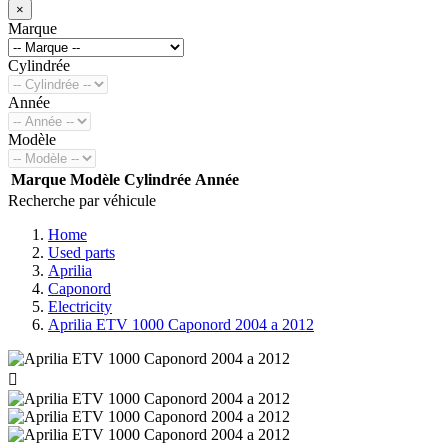
×
Marque
Cylindrée
Année
Modèle
Marque
Modèle
Cylindrée
Année
Recherche par véhicule
Home
Used parts
Aprilia
Caponord
Electricity
Aprilia ETV 1000 Caponord 2004 a 2012
