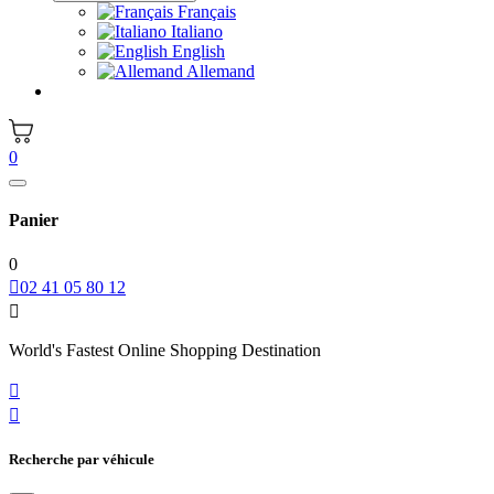
Français
Italiano
English
Allemand
0
Panier
0

02 41 05 80 12

World's Fastest Online Shopping Destination


Recherche par véhicule