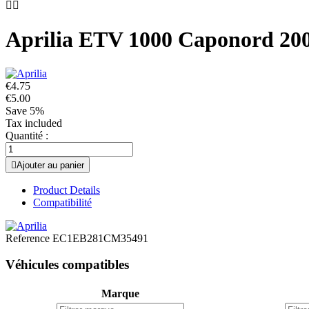


Aprilia ETV 1000 Caponord 200
€4.75
€5.00
Save 5%
Tax included
Quantité :

Ajouter au panier
Product Details
Compatibilité
Reference
EC1EB281CM35491
Véhicules compatibles
Marque