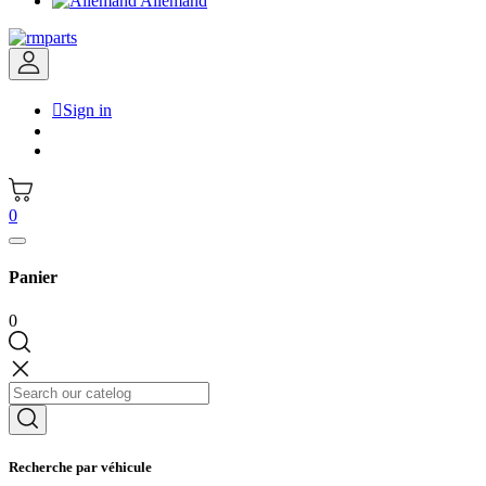
Allemand

Sign in
0
Panier
0
Recherche par véhicule