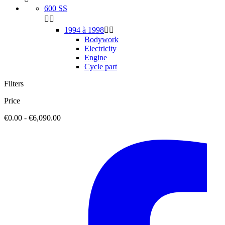
600 SS


1994 à 1998


Bodywork
Electricity
Engine
Cycle part
Filters
Price
€0.00 - €6,090.00