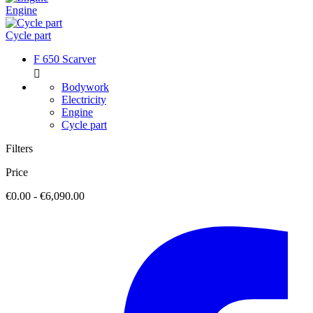
Engine
Cycle part
F 650 Scarver

Bodywork
Electricity
Engine
Cycle part
Filters
Price
€0.00 - €6,090.00