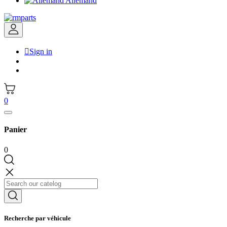
Allemand

Sign in
0
Panier
0
Recherche par véhicule