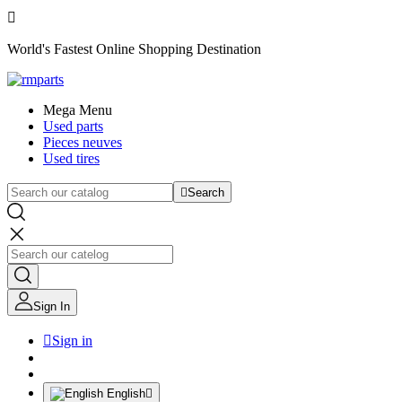

World's Fastest Online Shopping Destination
Mega Menu
Used parts
Pieces neuves
Used tires

Search
Sign In

Sign in
English
