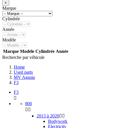
×
Marque
Cylindrée
Année
Modèle
Marque
Modèle
Cylindrée
Année
Recherche par véhicule
Home
Used parts
MV Agusta
F3
F3

800


2013 à 2020


Bodywork
Electricity