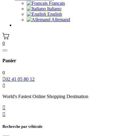
Français
Italiano
English
Allemand
0
Panier
0

02 41 05 80 12

World's Fastest Online Shopping Destination


Recherche par véhicule