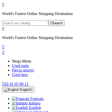

World's Fastest Online Shopping Destination

Search

World's Fastest Online Shopping Destination


Mega Menu
Used parts
Pieces neuves
Used tires

02 41 05 80 12
English

Français
Italiano
English