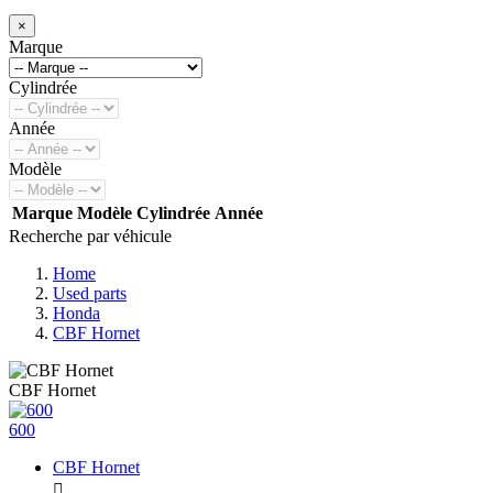
×
Marque
Cylindrée
Année
Modèle
Marque
Modèle
Cylindrée
Année
Recherche par véhicule
Home
Used parts
Honda
CBF Hornet
CBF Hornet
600
CBF Hornet
