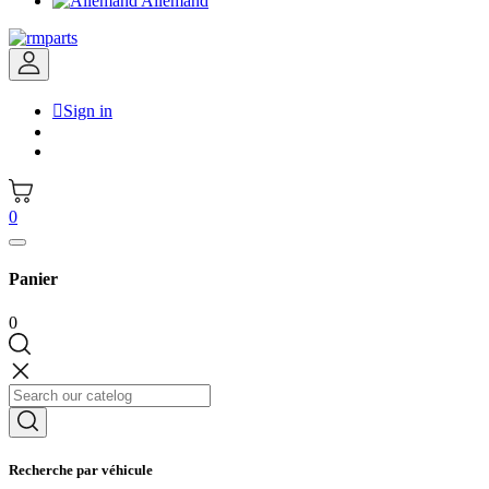
Allemand

Sign in
0
Panier
0
Recherche par véhicule