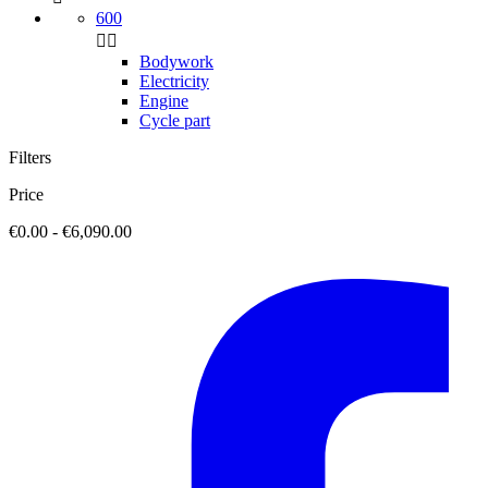
600


Bodywork
Electricity
Engine
Cycle part
Filters
Price
€0.00 - €6,090.00