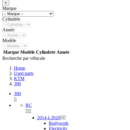
×
Marque
Cylindrée
Année
Modèle
Marque
Modèle
Cylindrée
Année
Recherche par véhicule
Home
Used parts
KTM
390
390

RC


2014 à 2020


Bodywork
Electricity