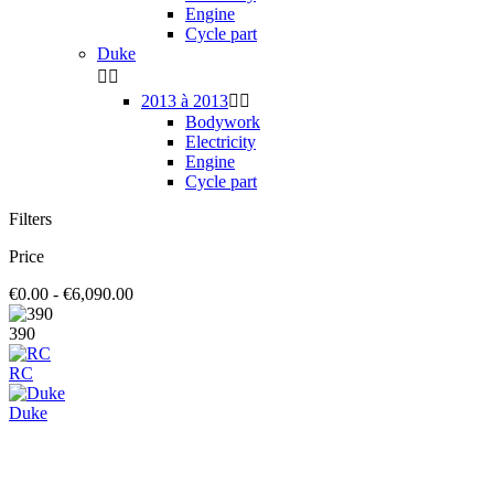
Engine
Cycle part
Duke


2013 à 2013


Bodywork
Electricity
Engine
Cycle part
Filters
Price
€0.00 - €6,090.00
390
RC
Duke