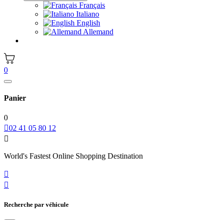
Français
Italiano
English
Allemand
0
Panier
0

02 41 05 80 12

World's Fastest Online Shopping Destination


Recherche par véhicule