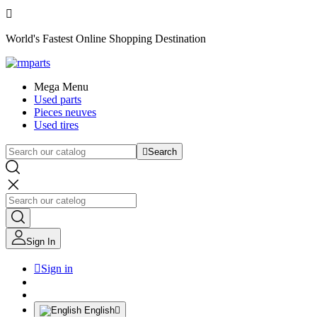

World's Fastest Online Shopping Destination
Mega Menu
Used parts
Pieces neuves
Used tires

Search
Sign In

Sign in
English
