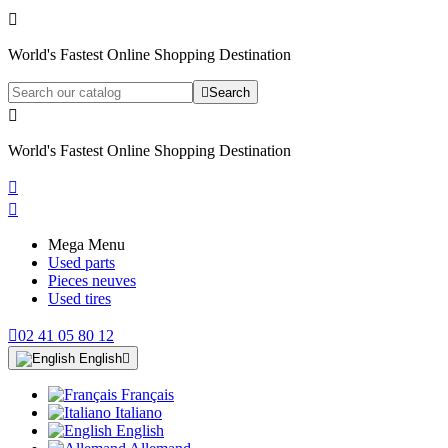

World's Fastest Online Shopping Destination

Search

World's Fastest Online Shopping Destination


Mega Menu
Used parts
Pieces neuves
Used tires

02 41 05 80 12
English

Français
Italiano
English