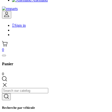
Allemand

Sign in
0
Panier
0
Recherche par véhicule