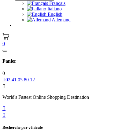
Français
Italiano
English
Allemand
0
Panier
0

02 41 05 80 12

World's Fastest Online Shopping Destination


Recherche par véhicule