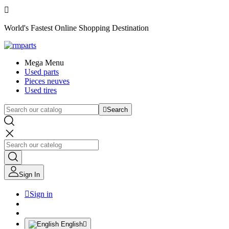

World's Fastest Online Shopping Destination
Mega Menu
Used parts
Pieces neuves
Used tires

Search
Sign In

Sign in
English
