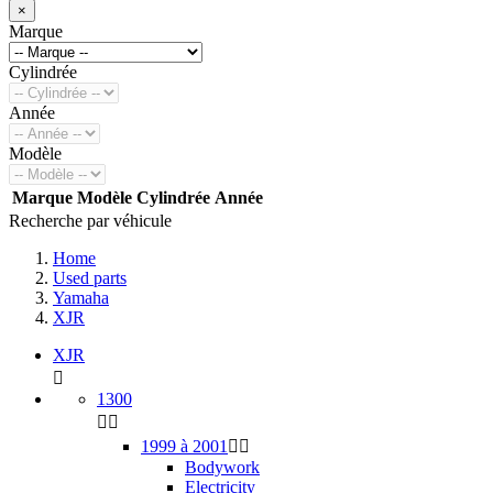
×
Marque
Cylindrée
Année
Modèle
Marque
Modèle
Cylindrée
Année
Recherche par véhicule
Home
Used parts
Yamaha
XJR
XJR

1300


1999 à 2001


Bodywork
Electricity