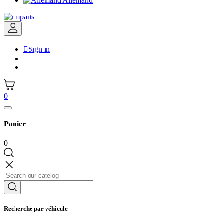
Allemand

Sign in
0
Panier
0
Recherche par véhicule