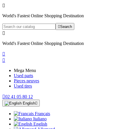

World's Fastest Online Shopping Destination

Search

World's Fastest Online Shopping Destination


Mega Menu
Used parts
Pieces neuves
Used tires

02 41 05 80 12
English

Français
Italiano
English