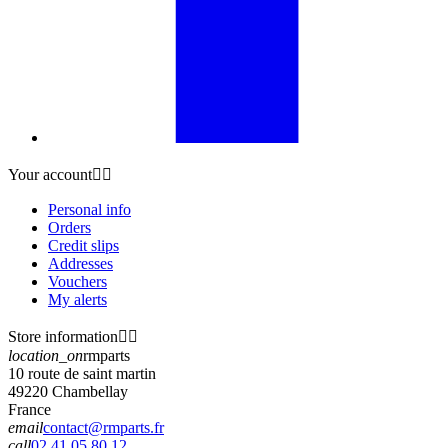
Your account


Personal info
Orders
Credit slips
Addresses
Vouchers
My alerts
Store information


location_on
rmparts
10 route de saint martin
49220 Chambellay
France
email
contact@rmparts.fr
call
02 41 05 80 12