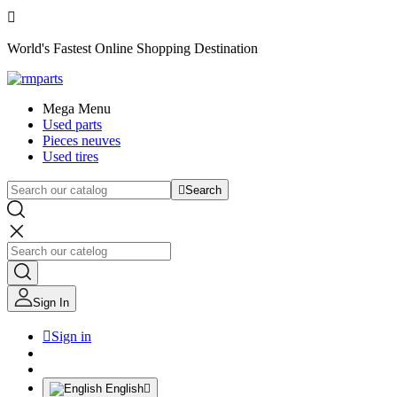

World's Fastest Online Shopping Destination
Mega Menu
Used parts
Pieces neuves
Used tires

Search
Sign In

Sign in
English
