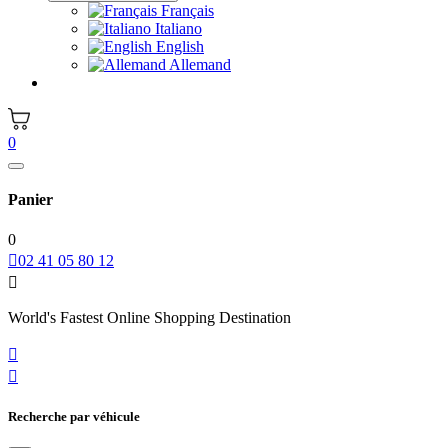
Français
Italiano
English
Allemand
0
Panier
0

02 41 05 80 12

World's Fastest Online Shopping Destination


Recherche par véhicule