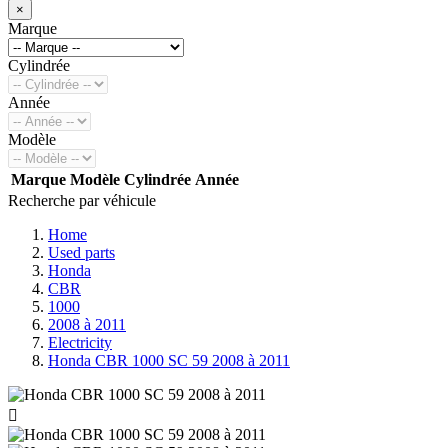
×
Marque
Cylindrée
Année
Modèle
Marque
Modèle
Cylindrée
Année
Recherche par véhicule
Home
Used parts
Honda
CBR
1000
2008 à 2011
Electricity
Honda CBR 1000 SC 59 2008 à 2011
