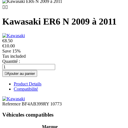


Kawasaki ER6 N 2009 à 2011
€8.50
€10.00
Save 15%
Tax included
Quantité :

Ajouter au panier
Product Details
Compatibilité
Reference
BF4AB399RY 10773
Véhicules compatibles
Marque