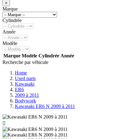
×
Marque
Cylindrée
Année
Modèle
Marque
Modèle
Cylindrée
Année
Recherche par véhicule
Home
Used parts
Kawasaki
ER6
2009 à 2011
Bodywork
Kawasaki ER6 N 2009 à 2011
