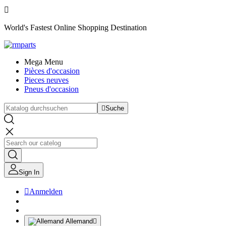

World's Fastest Online Shopping Destination
Mega Menu
Pièces d'occasion
Pieces neuves
Pneus d'occasion

Suche
Sign In

Anmelden
Allemand
