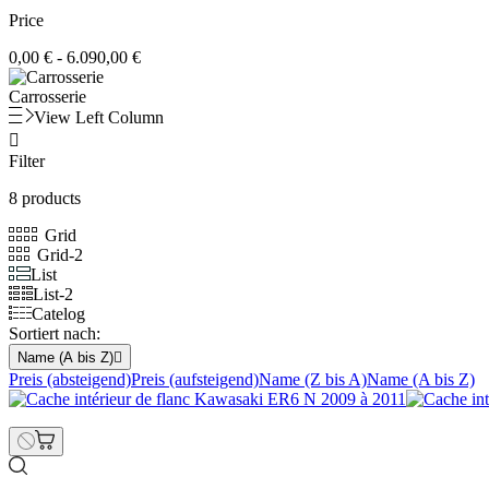
Price
0,00 € - 6.090,00 €
Carrosserie
View Left Column

Filter
8 products
Grid
Grid-2
List
List-2
Catelog
Sortiert nach:
Name (A bis Z)

Preis (absteigend)
Preis (aufsteigend)
Name (Z bis A)
Name (A bis Z)