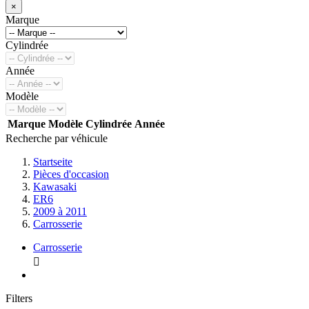
×
Marque
Cylindrée
Année
Modèle
Marque
Modèle
Cylindrée
Année
Recherche par véhicule
Startseite
Pièces d'occasion
Kawasaki
ER6
2009 à 2011
Carrosserie
Carrosserie

Filters