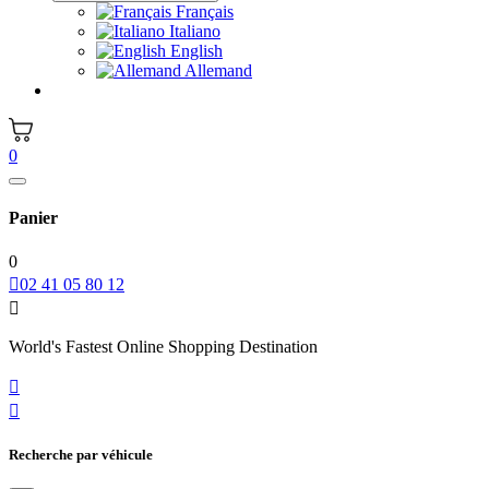
Français
Italiano
English
Allemand
0
Panier
0

02 41 05 80 12

World's Fastest Online Shopping Destination


Recherche par véhicule