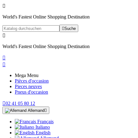

World's Fastest Online Shopping Destination

Suche

World's Fastest Online Shopping Destination


Mega Menu
Pièces d'occasion
Pieces neuves
Pneus d'occasion

02 41 05 80 12
Allemand

Français
Italiano
English