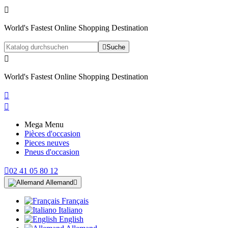

World's Fastest Online Shopping Destination

Suche

World's Fastest Online Shopping Destination


Mega Menu
Pièces d'occasion
Pieces neuves
Pneus d'occasion

02 41 05 80 12
Allemand

Français
Italiano
English