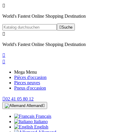

World's Fastest Online Shopping Destination

Suche

World's Fastest Online Shopping Destination


Mega Menu
Pièces d'occasion
Pieces neuves
Pneus d'occasion

02 41 05 80 12
Allemand

Français
Italiano
English