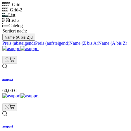
Grid
Grid-2
List
List-2
Catelog
Sortiert nach:
Name (A bis Z)

Preis (absteigend)
Preis (aufsteigend)
Name (Z bis A)
Name (A bis Z)
asuppri
60,00 €
asuppri