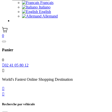
Français
Italiano
English
Allemand
0
Panier
0

02 41 05 80 12

World's Fastest Online Shopping Destination


Recherche par véhicule