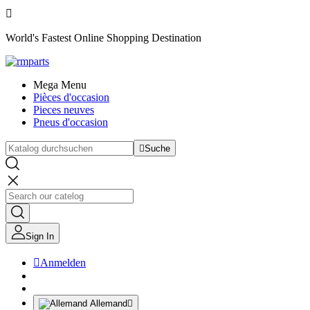

World's Fastest Online Shopping Destination
Mega Menu
Pièces d'occasion
Pieces neuves
Pneus d'occasion

Suche
Sign In

Anmelden
Allemand
