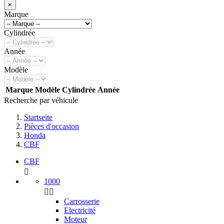
×
Marque
Cylindrée
Année
Modèle
Marque
Modèle
Cylindrée
Année
Recherche par véhicule
Startseite
Pièces d'occasion
Honda
CBF
CBF

1000


Carrosserie
Electricité
Moteur