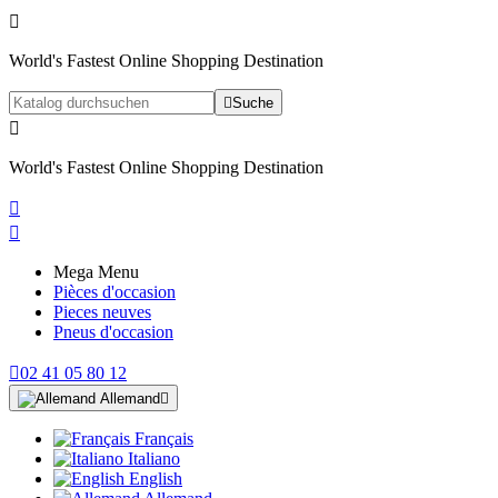

World's Fastest Online Shopping Destination

Suche

World's Fastest Online Shopping Destination


Mega Menu
Pièces d'occasion
Pieces neuves
Pneus d'occasion

02 41 05 80 12
Allemand

Français
Italiano
English