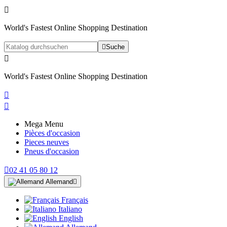

World's Fastest Online Shopping Destination

Suche

World's Fastest Online Shopping Destination


Mega Menu
Pièces d'occasion
Pieces neuves
Pneus d'occasion

02 41 05 80 12
Allemand

Français
Italiano
English