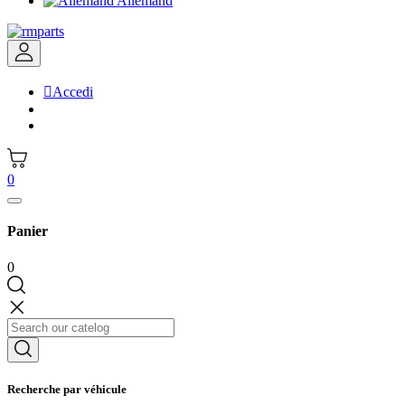
Allemand

Accedi
0
Panier
0
Recherche par véhicule