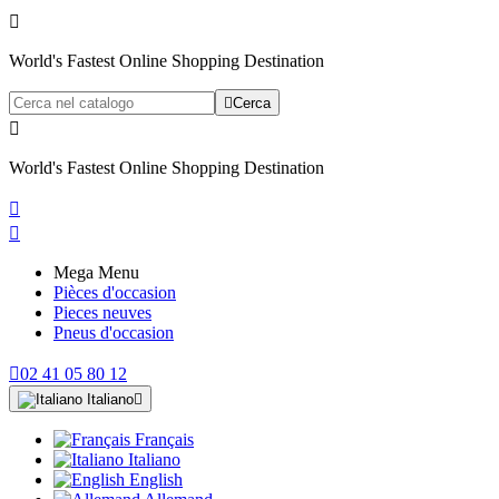

World's Fastest Online Shopping Destination

Cerca

World's Fastest Online Shopping Destination


Mega Menu
Pièces d'occasion
Pieces neuves
Pneus d'occasion

02 41 05 80 12
Italiano

Français
Italiano
English