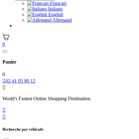
Français
Italiano
English
Allemand
0
Panier
0

02 41 05 80 12

World's Fastest Online Shopping Destination


Recherche par véhicule