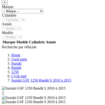
×
Marque
Cylindrée
Année
Modèle
Marque
Modèle
Cylindrée
Année
Recherche par véhicule
Home
Used parts
Suzuki
Bandit
1250
Cycle part
Suzuki GSF 1250 Bandit S 2010 à 2015
