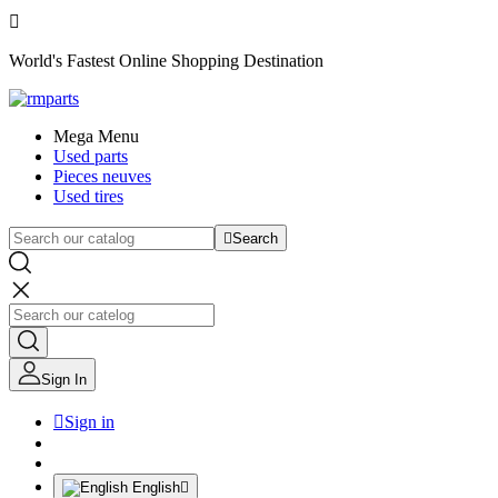

World's Fastest Online Shopping Destination
Mega Menu
Used parts
Pieces neuves
Used tires

Search
Sign In

Sign in
English
