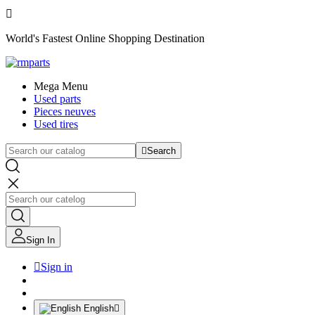

World's Fastest Online Shopping Destination
Mega Menu
Used parts
Pieces neuves
Used tires

Search
Sign In

Sign in
English
