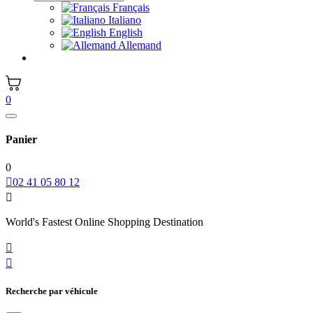
Français
Italiano
English
Allemand
0
Panier
0

02 41 05 80 12

World's Fastest Online Shopping Destination


Recherche par véhicule