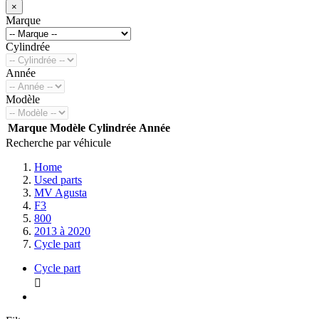
×
Marque
Cylindrée
Année
Modèle
Marque
Modèle
Cylindrée
Année
Recherche par véhicule
Home
Used parts
MV Agusta
F3
800
2013 à 2020
Cycle part
Cycle part
