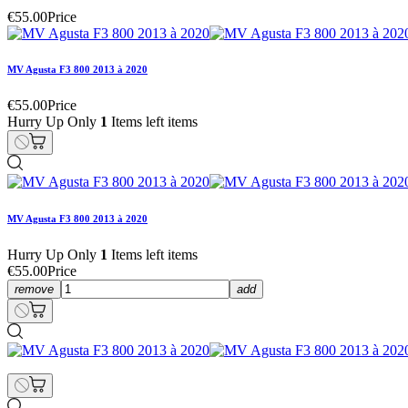
€55.00
Price
MV Agusta F3 800 2013 à 2020
€55.00
Price
Hurry Up Only
1
Items left items
MV Agusta F3 800 2013 à 2020
Hurry Up Only
1
Items left items
€55.00
Price
remove
add