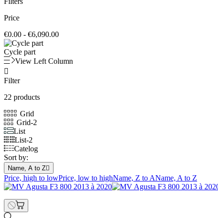
Filters
Price
€0.00 - €6,090.00
Cycle part
View Left Column

Filter
22 products
Grid
Grid-2
List
List-2
Catelog
Sort by:
Name, A to Z

Price, high to low
Price, low to high
Name, Z to A
Name, A to Z