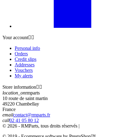
Your account


Personal info
Orders
Credit slips
Addresses
Vouchers
My alerts
Store information


location_on
rmparts
10 route de saint martin
49220 Chambellay
France
email
contact@rmparts.fr
call
02 41 05 80 12
© 2026 - RMParts, tous droits réservés |
© 2019 - Ecommerce software by PrestaShop™