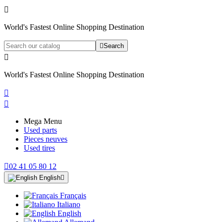

World's Fastest Online Shopping Destination

Search

World's Fastest Online Shopping Destination


Mega Menu
Used parts
Pieces neuves
Used tires

02 41 05 80 12
English

Français
Italiano
English