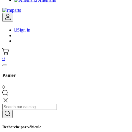
Allemand

Sign in
0
Panier
0
Recherche par véhicule