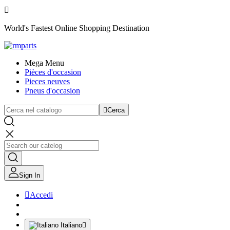

World's Fastest Online Shopping Destination
Mega Menu
Pièces d'occasion
Pieces neuves
Pneus d'occasion

Cerca
Sign In

Accedi
Italiano
