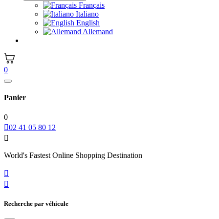
Français
Italiano
English
Allemand
0
Panier
0

02 41 05 80 12

World's Fastest Online Shopping Destination


Recherche par véhicule