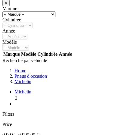
×
Marque
Cylindrée
Année
Modèle
Marque
Modèle
Cylindrée
Année
Recherche par véhicule
Home
Pneus d'occasion
Michelin
Michelin

Filters
Price
0,00 € - 6.090,00 €