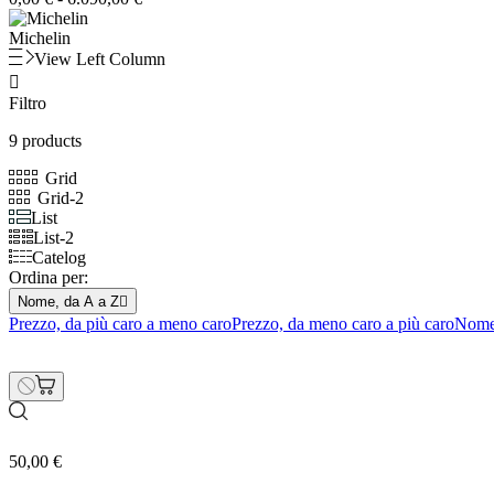
Michelin
View Left Column

Filtro
9 products
Grid
Grid-2
List
List-2
Catelog
Ordina per:
Nome, da A a Z

Prezzo, da più caro a meno caro
Prezzo, da meno caro a più caro
Nome
50,00 €