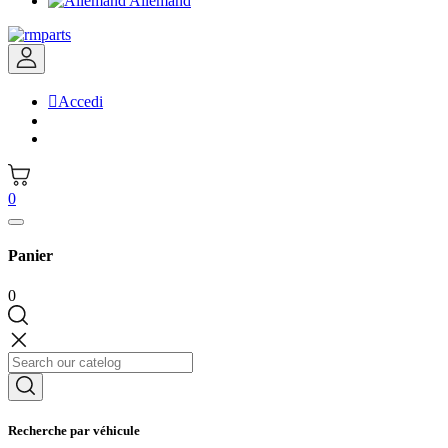
Allemand

Accedi
0
Panier
0
Recherche par véhicule