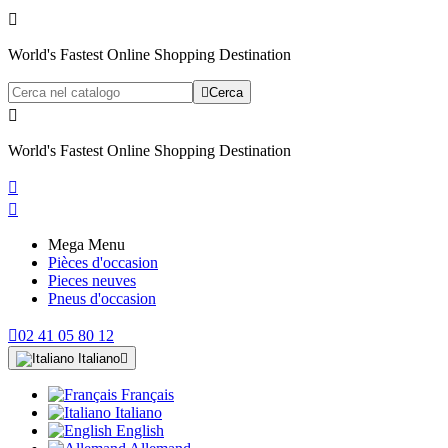

World's Fastest Online Shopping Destination

Cerca

World's Fastest Online Shopping Destination


Mega Menu
Pièces d'occasion
Pieces neuves
Pneus d'occasion

02 41 05 80 12
Italiano

Français
Italiano
English