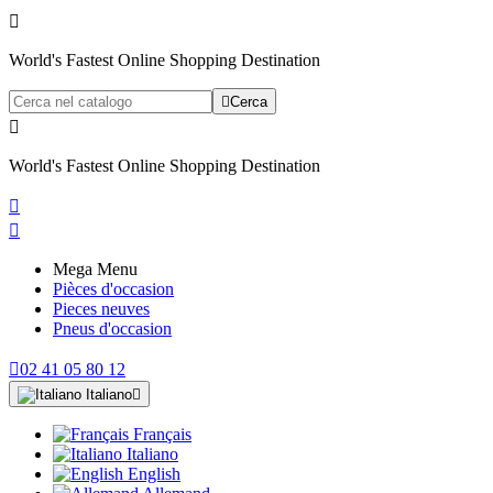

World's Fastest Online Shopping Destination

Cerca

World's Fastest Online Shopping Destination


Mega Menu
Pièces d'occasion
Pieces neuves
Pneus d'occasion

02 41 05 80 12
Italiano

Français
Italiano
English