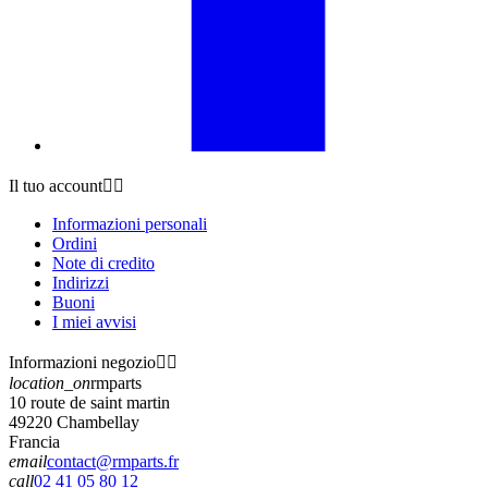
Il tuo account


Informazioni personali
Ordini
Note di credito
Indirizzi
Buoni
I miei avvisi
Informazioni negozio


location_on
rmparts
10 route de saint martin
49220 Chambellay
Francia
email
contact@rmparts.fr
call
02 41 05 80 12