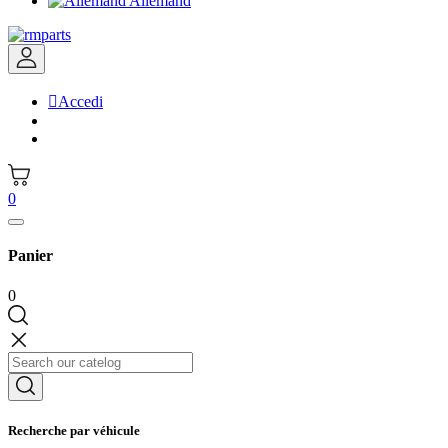
Allemand

Accedi
0
Panier
0
Recherche par véhicule