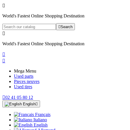

World's Fastest Online Shopping Destination

Search

World's Fastest Online Shopping Destination


Mega Menu
Used parts
Pieces neuves
Used tires

02 41 05 80 12
English

Français
Italiano
English