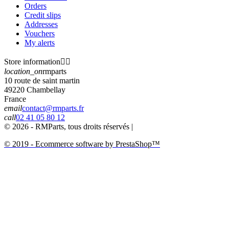
Orders
Credit slips
Addresses
Vouchers
My alerts
Store information


location_on
rmparts
10 route de saint martin
49220 Chambellay
France
email
contact@rmparts.fr
call
02 41 05 80 12
© 2026 - RMParts, tous droits réservés |
© 2019 - Ecommerce software by PrestaShop™