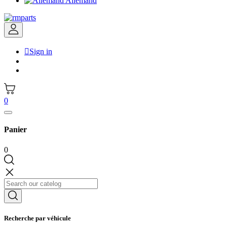
Allemand

Sign in
0
Panier
0
Recherche par véhicule