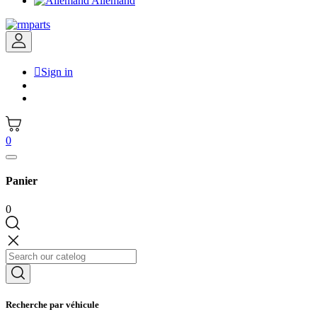
Allemand

Sign in
0
Panier
0
Recherche par véhicule