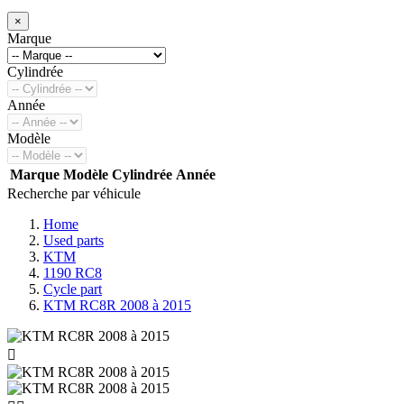
×
Marque
Cylindrée
Année
Modèle
Marque
Modèle
Cylindrée
Année
Recherche par véhicule
Home
Used parts
KTM
1190 RC8
Cycle part
KTM RC8R 2008 à 2015
