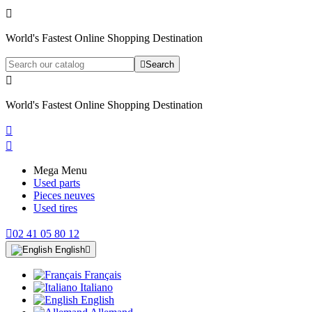

World's Fastest Online Shopping Destination

Search

World's Fastest Online Shopping Destination


Mega Menu
Used parts
Pieces neuves
Used tires

02 41 05 80 12
English

Français
Italiano
English