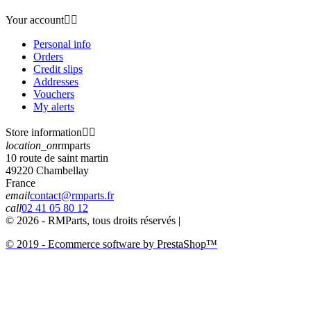
Your account


Personal info
Orders
Credit slips
Addresses
Vouchers
My alerts
Store information


location_on
rmparts
10 route de saint martin
49220 Chambellay
France
email
contact@rmparts.fr
call
02 41 05 80 12
© 2026 - RMParts, tous droits réservés |
© 2019 - Ecommerce software by PrestaShop™