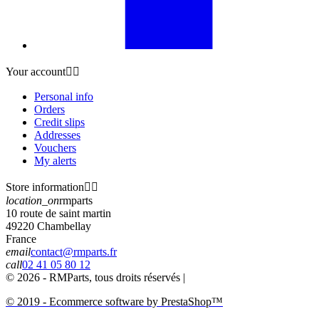
Your account


Personal info
Orders
Credit slips
Addresses
Vouchers
My alerts
Store information


location_on
rmparts
10 route de saint martin
49220 Chambellay
France
email
contact@rmparts.fr
call
02 41 05 80 12
© 2026 - RMParts, tous droits réservés |
© 2019 - Ecommerce software by PrestaShop™