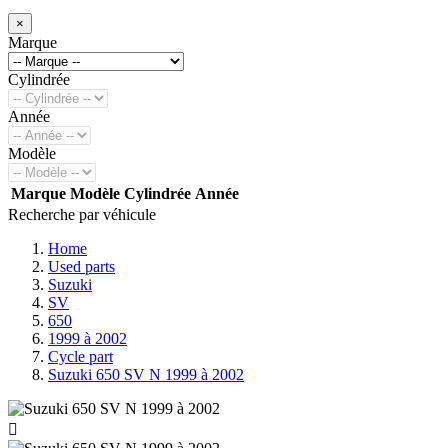
×
Marque
Cylindrée
Année
Modèle
Marque
Modèle
Cylindrée
Année
Recherche par véhicule
Home
Used parts
Suzuki
SV
650
1999 à 2002
Cycle part
Suzuki 650 SV N 1999 à 2002
