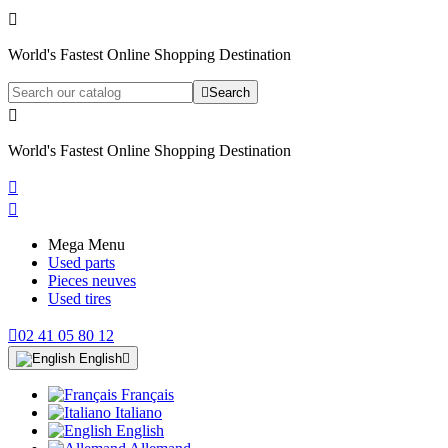

World's Fastest Online Shopping Destination

Search

World's Fastest Online Shopping Destination


Mega Menu
Used parts
Pieces neuves
Used tires

02 41 05 80 12
English

Français
Italiano
English