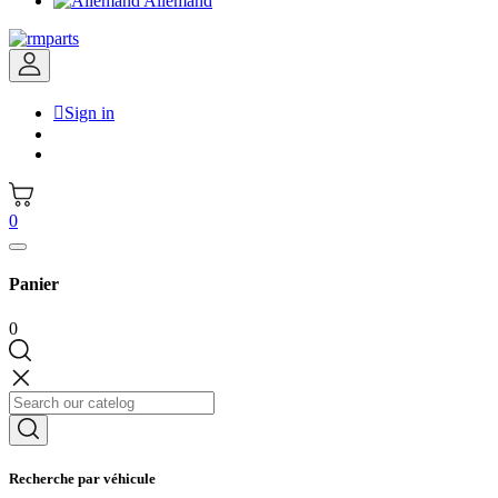
Allemand

Sign in
0
Panier
0
Recherche par véhicule