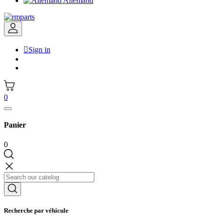
Allemand

Sign in
0
Panier
0
Recherche par véhicule