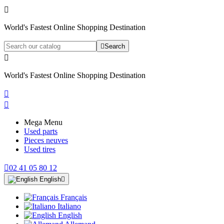

World's Fastest Online Shopping Destination

Search

World's Fastest Online Shopping Destination


Mega Menu
Used parts
Pieces neuves
Used tires

02 41 05 80 12
English

Français
Italiano
English