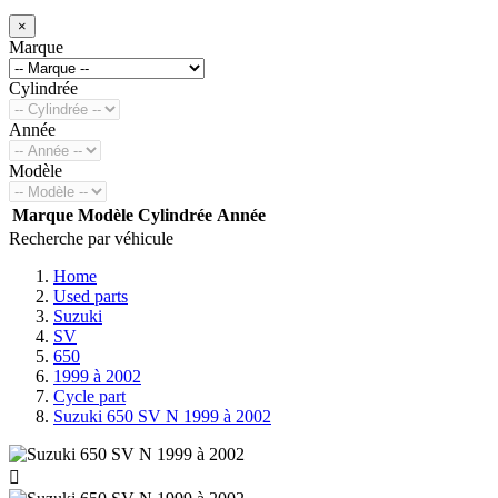
×
Marque
Cylindrée
Année
Modèle
Marque
Modèle
Cylindrée
Année
Recherche par véhicule
Home
Used parts
Suzuki
SV
650
1999 à 2002
Cycle part
Suzuki 650 SV N 1999 à 2002
