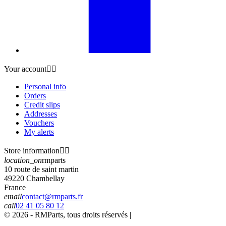
Your account


Personal info
Orders
Credit slips
Addresses
Vouchers
My alerts
Store information


location_on
rmparts
10 route de saint martin
49220 Chambellay
France
email
contact@rmparts.fr
call
02 41 05 80 12
© 2026 - RMParts, tous droits réservés |