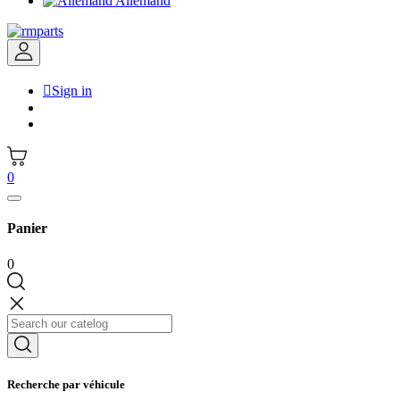
Allemand

Sign in
0
Panier
0
Recherche par véhicule