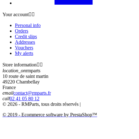
Your account


Personal info
Orders
Credit slips
Addresses
Vouchers
My alerts
Store information


location_on
rmparts
10 route de saint martin
49220 Chambellay
France
email
contact@rmparts.fr
call
02 41 05 80 12
© 2026 - RMParts, tous droits réservés |
© 2019 - Ecommerce software by PrestaShop™