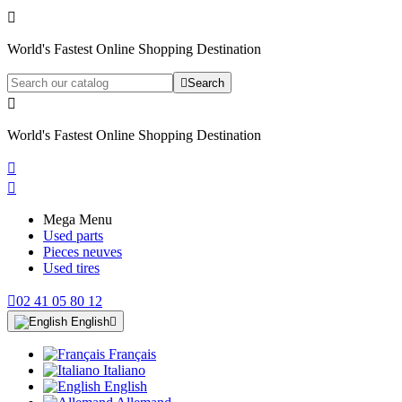

World's Fastest Online Shopping Destination

Search

World's Fastest Online Shopping Destination


Mega Menu
Used parts
Pieces neuves
Used tires

02 41 05 80 12
English

Français
Italiano
English