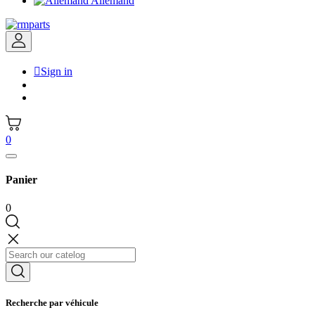
Allemand

Sign in
0
Panier
0
Recherche par véhicule