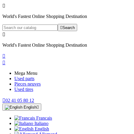

World's Fastest Online Shopping Destination

Search

World's Fastest Online Shopping Destination


Mega Menu
Used parts
Pieces neuves
Used tires

02 41 05 80 12
English

Français
Italiano
English