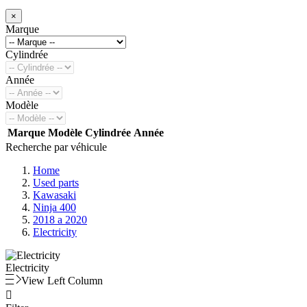
×
Marque
Cylindrée
Année
Modèle
Marque
Modèle
Cylindrée
Année
Recherche par véhicule
Home
Used parts
Kawasaki
Ninja 400
2018 a 2020
Electricity
Electricity
View Left Column
