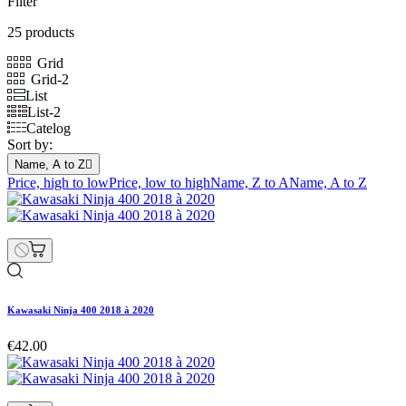
Filter
25 products
Grid
Grid-2
List
List-2
Catelog
Sort by:
Name, A to Z

Price, high to low
Price, low to high
Name, Z to A
Name, A to Z
Kawasaki Ninja 400 2018 à 2020
€42.00