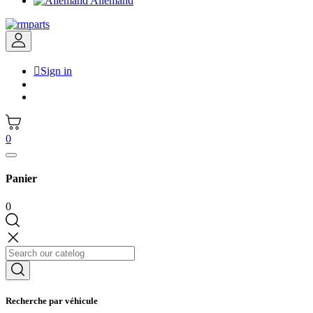
Allemand

Sign in
0
Panier
0
Recherche par véhicule