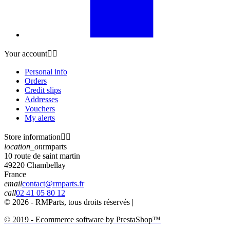
Your account


Personal info
Orders
Credit slips
Addresses
Vouchers
My alerts
Store information


location_on
rmparts
10 route de saint martin
49220 Chambellay
France
email
contact@rmparts.fr
call
02 41 05 80 12
© 2026 - RMParts, tous droits réservés |
© 2019 - Ecommerce software by PrestaShop™