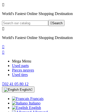

World's Fastest Online Shopping Destination

Search

World's Fastest Online Shopping Destination


Mega Menu
Used parts
Pieces neuves
Used tires

02 41 05 80 12
English

Français
Italiano
English