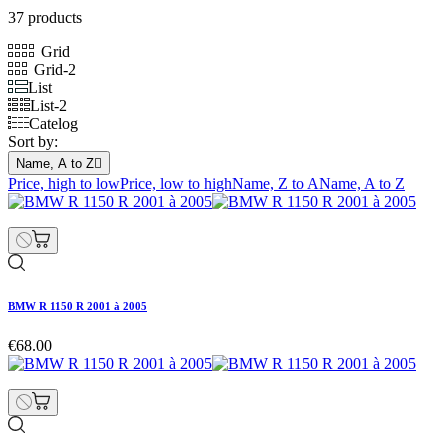
37 products
Grid
Grid-2
List
List-2
Catelog
Sort by:
Name, A to Z

Price, high to low
Price, low to high
Name, Z to A
Name, A to Z
BMW R 1150 R 2001 à 2005
€68.00