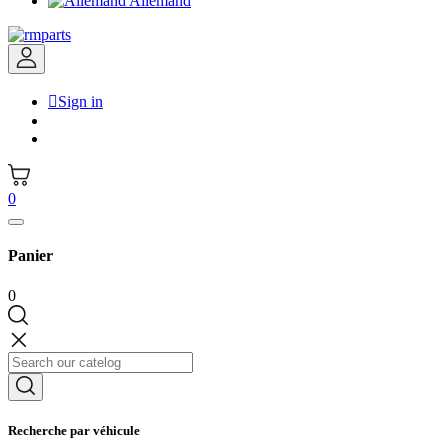
Allemand

Sign in
0
Panier
0
Recherche par véhicule