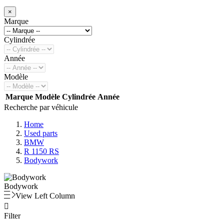
×
Marque
Cylindrée
Année
Modèle
Marque
Modèle
Cylindrée
Année
Recherche par véhicule
Home
Used parts
BMW
R 1150 RS
Bodywork
Bodywork
View Left Column

Filter