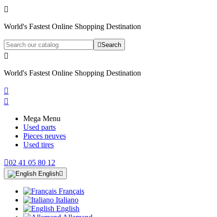

World's Fastest Online Shopping Destination

Search

World's Fastest Online Shopping Destination


Mega Menu
Used parts
Pieces neuves
Used tires

02 41 05 80 12
English

Français
Italiano
English