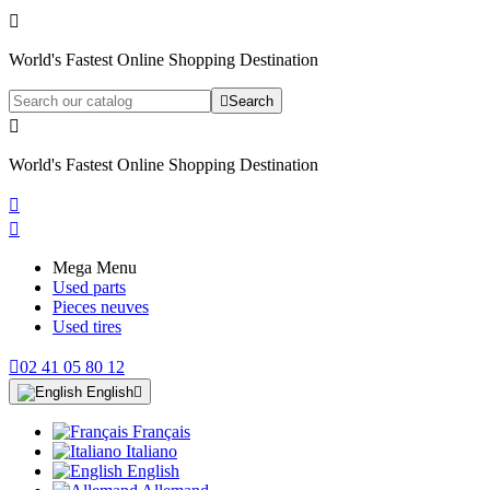

World's Fastest Online Shopping Destination

Search

World's Fastest Online Shopping Destination


Mega Menu
Used parts
Pieces neuves
Used tires

02 41 05 80 12
English

Français
Italiano
English