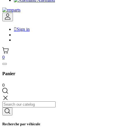
Allemand

Sign in
0
Panier
0
Recherche par véhicule