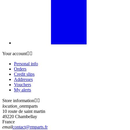
Your account


Personal info
Orders
Credit slips
Addresses
Vouchers
My alerts
Store information


location_on
rmparts
10 route de saint martin
49220 Chambellay
France
email
contact@rmparts.fr