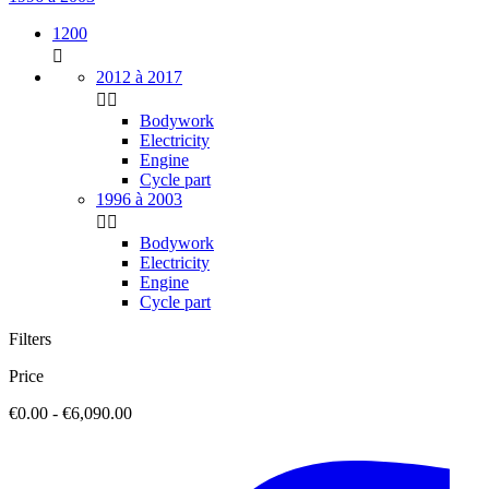
1200

2012 à 2017


Bodywork
Electricity
Engine
Cycle part
1996 à 2003


Bodywork
Electricity
Engine
Cycle part
Filters
Price
€0.00 - €6,090.00