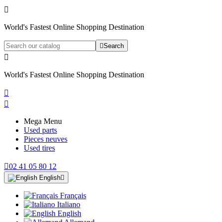

World's Fastest Online Shopping Destination

Search

World's Fastest Online Shopping Destination


Mega Menu
Used parts
Pieces neuves
Used tires

02 41 05 80 12
English

Français
Italiano
English