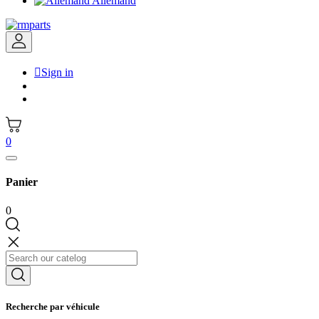
Allemand

Sign in
0
Panier
0
Recherche par véhicule