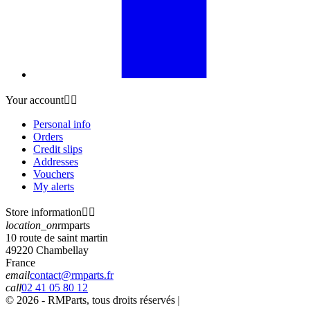
Your account


Personal info
Orders
Credit slips
Addresses
Vouchers
My alerts
Store information


location_on
rmparts
10 route de saint martin
49220 Chambellay
France
email
contact@rmparts.fr
call
02 41 05 80 12
© 2026 - RMParts, tous droits réservés |