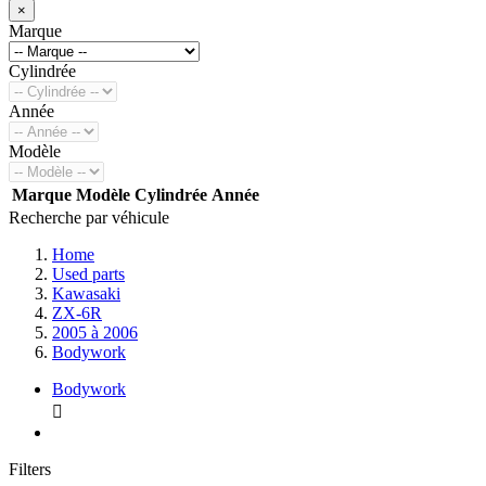
×
Marque
Cylindrée
Année
Modèle
Marque
Modèle
Cylindrée
Année
Recherche par véhicule
Home
Used parts
Kawasaki
ZX-6R
2005 à 2006
Bodywork
Bodywork

Filters