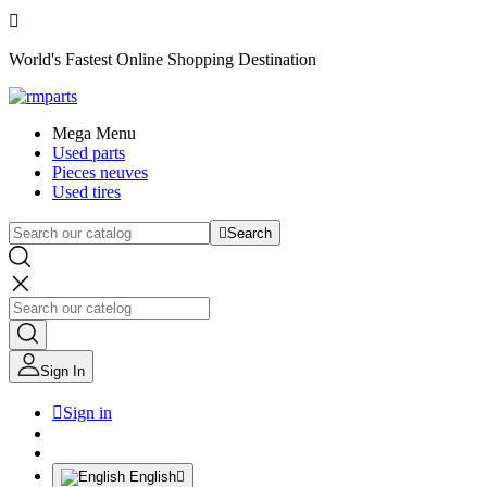

World's Fastest Online Shopping Destination
Mega Menu
Used parts
Pieces neuves
Used tires

Search
Sign In

Sign in
English
