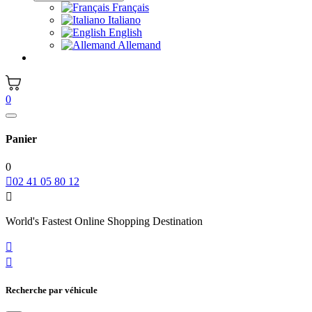
Français
Italiano
English
Allemand
0
Panier
0

02 41 05 80 12

World's Fastest Online Shopping Destination


Recherche par véhicule