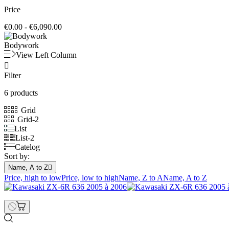
Price
€0.00 - €6,090.00
Bodywork
View Left Column

Filter
6 products
Grid
Grid-2
List
List-2
Catelog
Sort by:
Name, A to Z

Price, high to low
Price, low to high
Name, Z to A
Name, A to Z