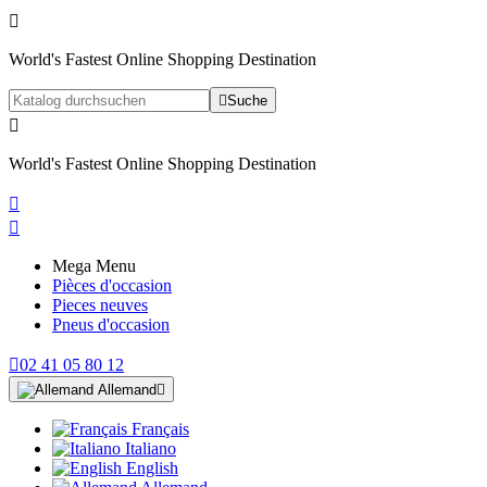

World's Fastest Online Shopping Destination

Suche

World's Fastest Online Shopping Destination


Mega Menu
Pièces d'occasion
Pieces neuves
Pneus d'occasion

02 41 05 80 12
Allemand

Français
Italiano
English