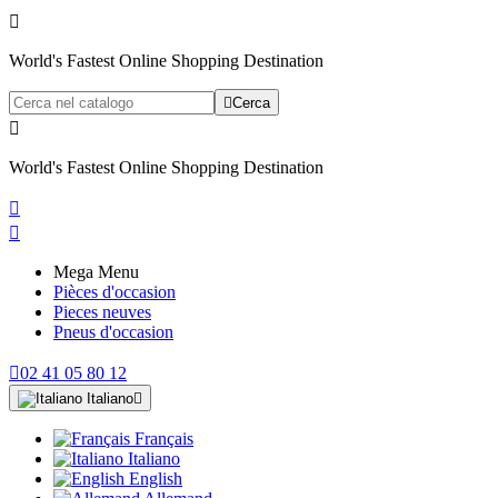

World's Fastest Online Shopping Destination

Cerca

World's Fastest Online Shopping Destination


Mega Menu
Pièces d'occasion
Pieces neuves
Pneus d'occasion

02 41 05 80 12
Italiano

Français
Italiano
English