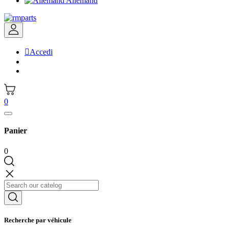
Allemand

Accedi
0
Panier
0
Recherche par véhicule