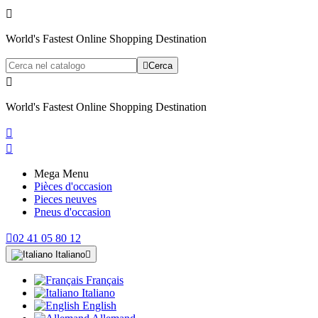

World's Fastest Online Shopping Destination

Cerca

World's Fastest Online Shopping Destination


Mega Menu
Pièces d'occasion
Pieces neuves
Pneus d'occasion

02 41 05 80 12
Italiano

Français
Italiano
English