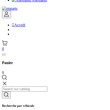
Allemand

Accedi
0
Panier
0
Recherche par véhicule