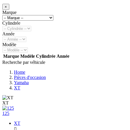
×
Marque
Cylindrée
Année
Modèle
Marque
Modèle
Cylindrée
Année
Recherche par véhicule
Home
Pièces d'occasion
Yamaha
XT
XT
125
XT
