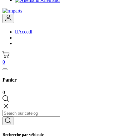
Allemand

Accedi
0
Panier
0
Recherche par véhicule