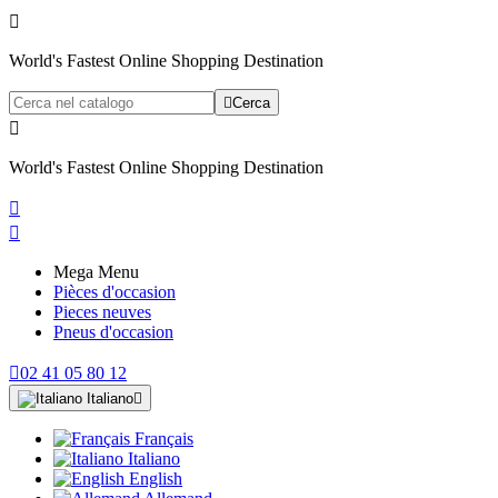

World's Fastest Online Shopping Destination

Cerca

World's Fastest Online Shopping Destination


Mega Menu
Pièces d'occasion
Pieces neuves
Pneus d'occasion

02 41 05 80 12
Italiano

Français
Italiano
English