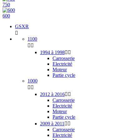
750
600
GSXR

1100


1994 à 1998


Carrosserie
Electricité
Moteur
Partie cycle
1000


2012 à 2016


Carrosserie
Electricité
Moteur
Partie cycle
2009 à 2011


Carrosserie
Electricité