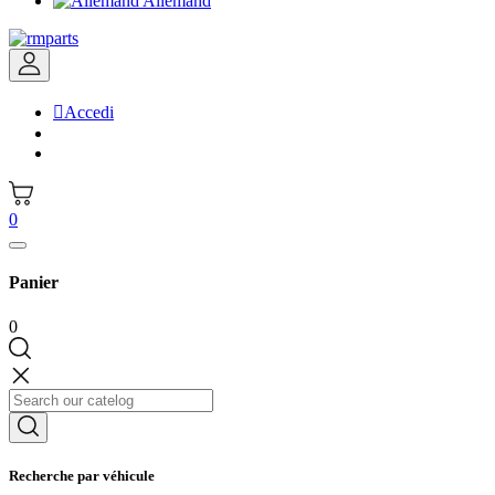
Allemand

Accedi
0
Panier
0
Recherche par véhicule