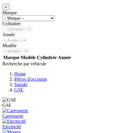
×
Marque
Cylindrée
Année
Modèle
Marque
Modèle
Cylindrée
Année
Recherche par véhicule
Home
Pièces d'occasion
Suzuki
GSE
GSE
Carrosserie
Electricité