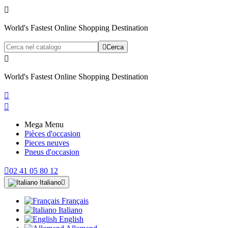

World's Fastest Online Shopping Destination

Cerca

World's Fastest Online Shopping Destination


Mega Menu
Pièces d'occasion
Pieces neuves
Pneus d'occasion

02 41 05 80 12
Italiano

Français
Italiano
English