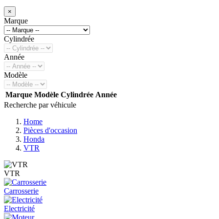
×
Marque
Cylindrée
Année
Modèle
Marque
Modèle
Cylindrée
Année
Recherche par véhicule
Home
Pièces d'occasion
Honda
VTR
VTR
Carrosserie
Electricité