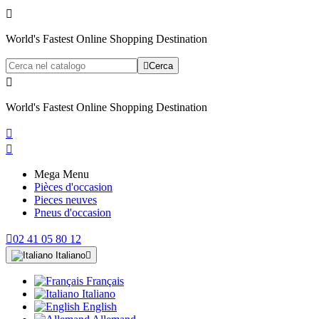

World's Fastest Online Shopping Destination

Cerca

World's Fastest Online Shopping Destination


Mega Menu
Pièces d'occasion
Pieces neuves
Pneus d'occasion

02 41 05 80 12
Italiano

Français
Italiano
English