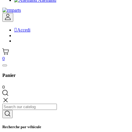
Allemand

Accedi
0
Panier
0
Recherche par véhicule