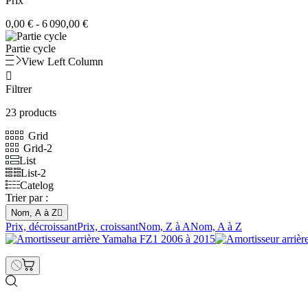
Prix
0,00 € - 6 090,00 €
Partie cycle
View Left Column

Filtrer
23 products
Grid
Grid-2
List
List-2
Catelog
Trier par :
Nom, A à Z

Prix, décroissant
Prix, croissant
Nom, Z à A
Nom, A à Z