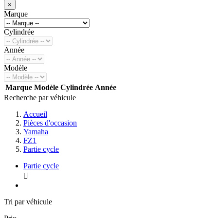
×
Marque
Cylindrée
Année
Modèle
Marque
Modèle
Cylindrée
Année
Recherche par véhicule
Accueil
Pièces d'occasion
Yamaha
FZ1
Partie cycle
Partie cycle

Tri par véhicule