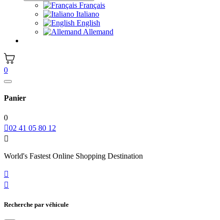
Français
Italiano
English
Allemand
0
Panier
0

02 41 05 80 12

World's Fastest Online Shopping Destination


Recherche par véhicule