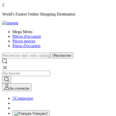

World's Fastest Online Shopping Destination
Mega Menu
Pièces d'occasion
Pieces neuves
Pneus d'occasion

Rechercher
Se connecter

Connexion
Français
