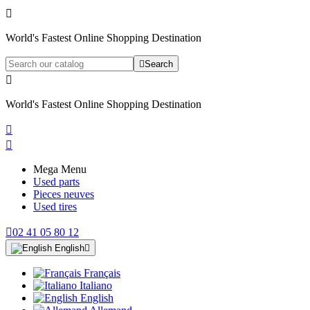

World's Fastest Online Shopping Destination

Search

World's Fastest Online Shopping Destination


Mega Menu
Used parts
Pieces neuves
Used tires

02 41 05 80 12
English

Français
Italiano
English