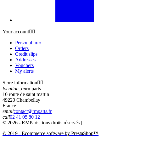
Your account


Personal info
Orders
Credit slips
Addresses
Vouchers
My alerts
Store information


location_on
rmparts
10 route de saint martin
49220 Chambellay
France
email
contact@rmparts.fr
call
02 41 05 80 12
© 2026 - RMParts, tous droits réservés |
© 2019 - Ecommerce software by PrestaShop™