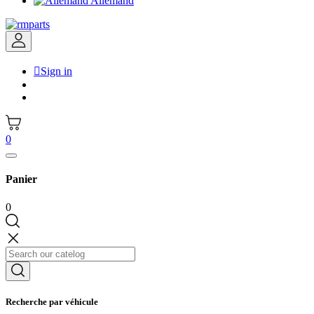
Allemand

Sign in
0
Panier
0
Recherche par véhicule