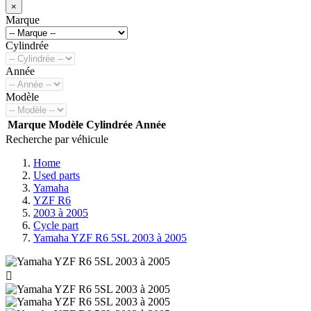
×
Marque
Cylindrée
Année
Modèle
Marque
Modèle
Cylindrée
Année
Recherche par véhicule
Home
Used parts
Yamaha
YZF R6
2003 à 2005
Cycle part
Yamaha YZF R6 5SL 2003 à 2005
