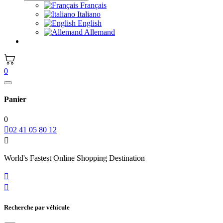
Français
Italiano
English
Allemand
0
Panier
0

02 41 05 80 12

World's Fastest Online Shopping Destination


Recherche par véhicule