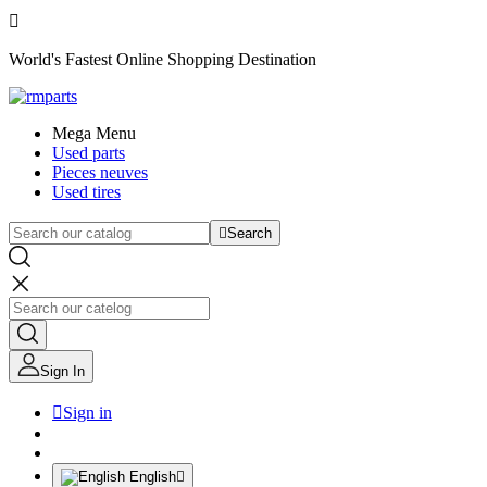

World's Fastest Online Shopping Destination
Mega Menu
Used parts
Pieces neuves
Used tires

Search
Sign In

Sign in
English
