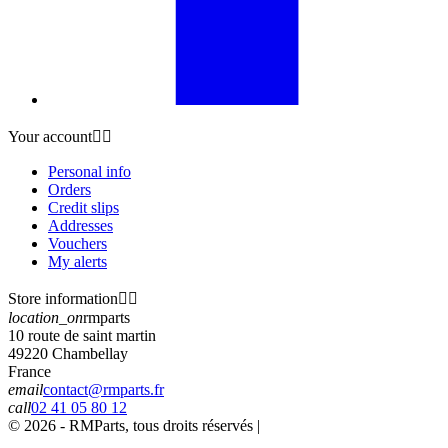
Your account


Personal info
Orders
Credit slips
Addresses
Vouchers
My alerts
Store information


location_on
rmparts
10 route de saint martin
49220 Chambellay
France
email
contact@rmparts.fr
call
02 41 05 80 12
© 2026 - RMParts, tous droits réservés |