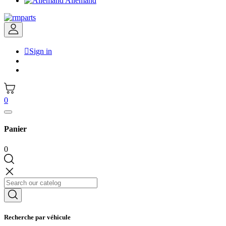
Allemand

Sign in
0
Panier
0
Recherche par véhicule