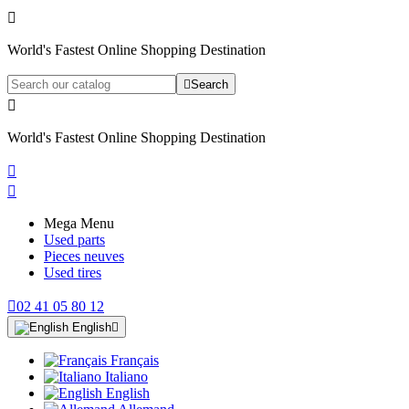

World's Fastest Online Shopping Destination

Search

World's Fastest Online Shopping Destination


Mega Menu
Used parts
Pieces neuves
Used tires

02 41 05 80 12
English

Français
Italiano
English