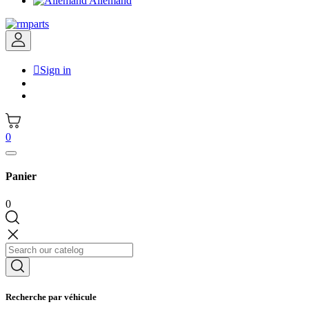
Allemand

Sign in
0
Panier
0
Recherche par véhicule