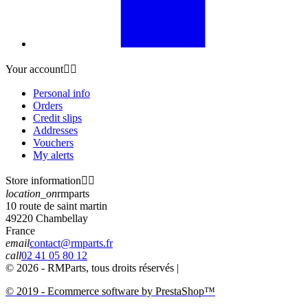
Your account


Personal info
Orders
Credit slips
Addresses
Vouchers
My alerts
Store information


location_on
rmparts
10 route de saint martin
49220 Chambellay
France
email
contact@rmparts.fr
call
02 41 05 80 12
© 2026 - RMParts, tous droits réservés |
© 2019 - Ecommerce software by PrestaShop™