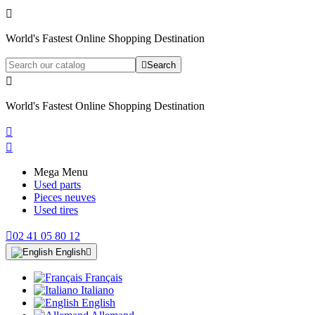

World's Fastest Online Shopping Destination

Search

World's Fastest Online Shopping Destination


Mega Menu
Used parts
Pieces neuves
Used tires

02 41 05 80 12
English

Français
Italiano
English