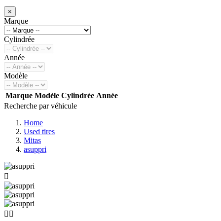
×
Marque
Cylindrée
Année
Modèle
Marque
Modèle
Cylindrée
Année
Recherche par véhicule
Home
Used tires
Mitas
asuppri


