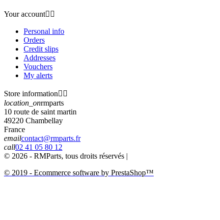
Your account


Personal info
Orders
Credit slips
Addresses
Vouchers
My alerts
Store information


location_on
rmparts
10 route de saint martin
49220 Chambellay
France
email
contact@rmparts.fr
call
02 41 05 80 12
© 2026 - RMParts, tous droits réservés |
© 2019 - Ecommerce software by PrestaShop™