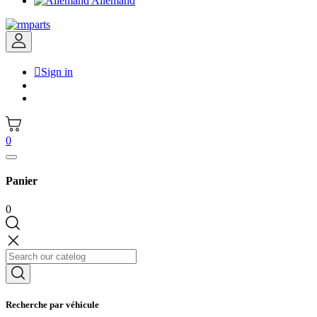
Allemand

Sign in
0
Panier
0
Recherche par véhicule