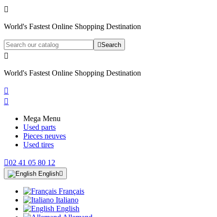

World's Fastest Online Shopping Destination

Search

World's Fastest Online Shopping Destination


Mega Menu
Used parts
Pieces neuves
Used tires

02 41 05 80 12
English

Français
Italiano
English