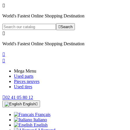

World's Fastest Online Shopping Destination

Search

World's Fastest Online Shopping Destination


Mega Menu
Used parts
Pieces neuves
Used tires

02 41 05 80 12
English

Français
Italiano
English