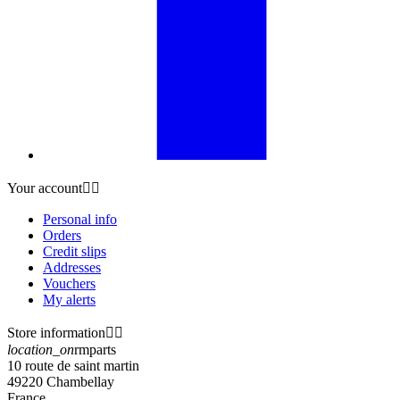
Your account


Personal info
Orders
Credit slips
Addresses
Vouchers
My alerts
Store information


location_on
rmparts
10 route de saint martin
49220 Chambellay
France