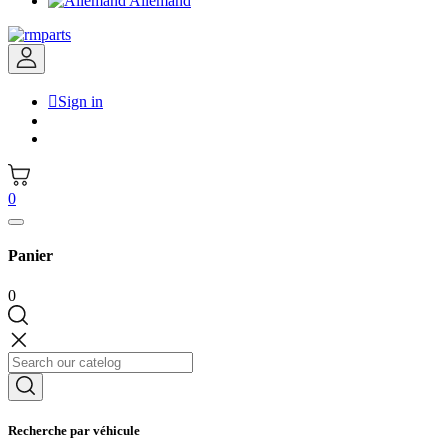
Allemand

Sign in
0
Panier
0
Recherche par véhicule