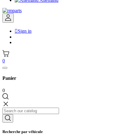
Allemand

Sign in
0
Panier
0
Recherche par véhicule