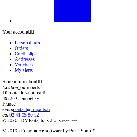
Your account


Personal info
Orders
Credit slips
Addresses
Vouchers
My alerts
Store information


location_on
rmparts
10 route de saint martin
49220 Chambellay
France
email
contact@rmparts.fr
call
02 41 05 80 12
© 2026 - RMParts, tous droits réservés |
© 2019 - Ecommerce software by PrestaShop™