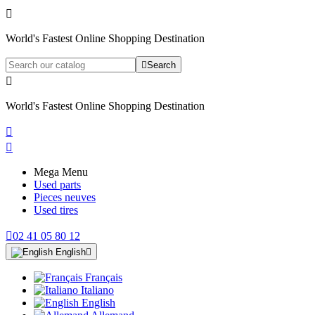

World's Fastest Online Shopping Destination

Search

World's Fastest Online Shopping Destination


Mega Menu
Used parts
Pieces neuves
Used tires

02 41 05 80 12
English

Français
Italiano
English